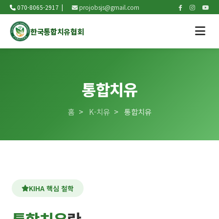
070-8065-2917 |
projobsjs@gmail.com
한국통합치유협회
통합치유
홈
>
K-치유
>
통합치유
KIHA 핵심 철학