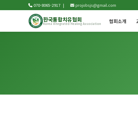
070-8065-2917 |
projobsjs@gmail.com
한국통합치유협회
협회소개
Korea Integrated Healing Association