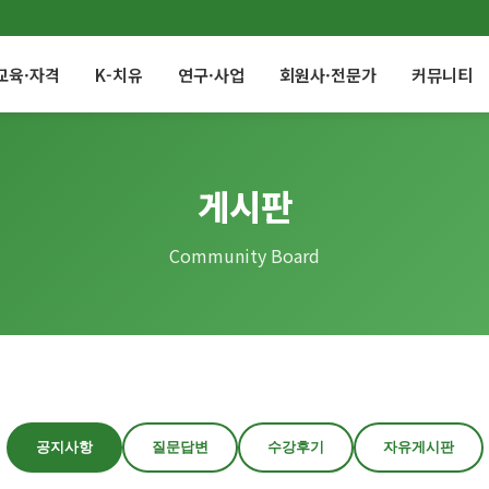
교육·자격
K-치유
연구·사업
회원사·전문가
커뮤니티
게시판
Community Board
공지사항
질문답변
수강후기
자유게시판