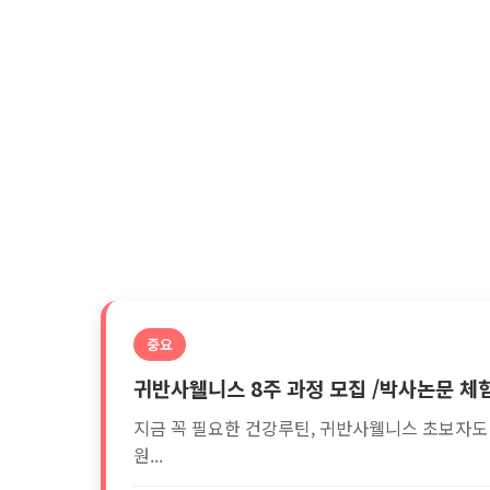
중요
귀반사웰니스 8주 과정 모집 /박사논문 체
지금 꼭 필요한 건강루틴, 귀반사웰니스 초보자도
원...