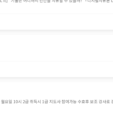
L II』 기술은 어디까지 인간을 치유할 수 있을까? 『디지털치유론 L
주 월요일 10시 2급 취득시 1급 지도사 참여가능 수효후 보조 강사로 강의