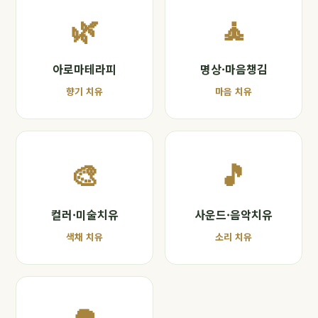
🌿
🧘
아로마테라피
명상·마음챙김
향기 치유
마음 치유
🎨
🎵
컬러·미술치유
사운드·음악치유
색채 치유
소리 치유