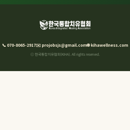
📞 070-8065-2917
✉️ projobsjs@gmail.com
🌐 kihawellness.com
ⓒ 한국통합치유협회(KIHA). All rights reserved.