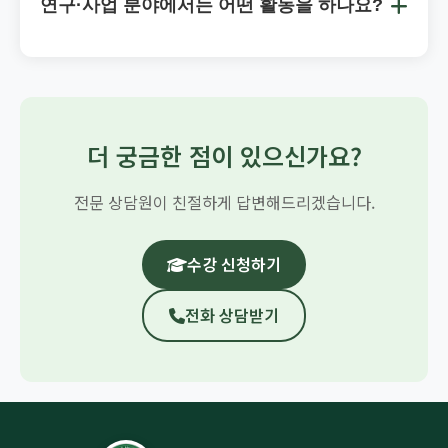
수업 시작 전
: 납입금액의 100% 환불
연구·사업 분야에서는 어떤 활동을 하나요?
신청 전
무료 상담
을 통해 자세한 안내를 받으실 수
총 교육시간 1/3 경과 전
: 납입금액의 2/3 환불
있습니다.
KIHA는 교육 외에도 다양한
연구·사업 활동
을 펼치
총 교육시간 1/2 경과 전
: 납입금액의 1/2 환불
고 있습니다:
총 교육시간 1/2 경과 후
: 환불 불가
연구 과제
: 통합치유 효과성 연구, 임상시험 참여
자세한 환불 절차는 수강 시 안내해드립니다.
컨설팅
: 기업 웰니스 프로그램, 치유센터 운영 컨
더 궁금한 점이 있으신가요?
설팅
출판 사업
: 전문 교재, 일반인 대상 건강서적 출간
전문 상담원이 친절하게 답변해드리겠습니다.
강의 문의
: 기업, 기관 대상 맞춤형 교육 프로그램
관련 문의는 언제든지 연락 주시기 바랍니다.
수강 신청하기
전화 상담받기