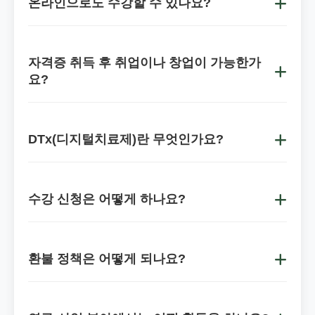
기본 과정
: 4-6주, 80-120만원
온라인으로도 수강할 수 있나요?
타로&명리웰니스지도사
전문 과정
: 8-12주, 150-200만원
네,
온라인과 오프라인 수업을 모두
운영하고 있습니
디지털치유웰니스전문가
마스터 과정
: 16-20주, 250-350만원
다.
통합치유마스터지도사
- 종합적인 통합치유 전문
자격증 취득 후 취업이나 창업이 가능한가
정확한 수강료는
개별 상담
을 통해 안내해드리며, 할
가
이론 수업은 온라인으로, 실습이 필요한 부분은 오프
요?
부 결제도 가능합니다.
라인으로 진행하는
블렌디드 러닝
방식을 채택하고
네, 다양한 방향으로
활동이 가능
합니다:
있어 효율적인 학습이 가능합니다.
독립 개업
: 개인 치유센터, 상담실 운영
DTx(디지털치료제)란 무엇인가요?
지방에 거주하시는 분들도 부담 없이 참여하실 수 있
취업
: 웰니스센터, 요양원, 병원 등
습니다.
DTx(Digital Therapeutics)
는 질병의 예방, 관리,
강사 활동
: 문화센터, 평생교육원 등
치료를 목적으로 하는 디지털 기반 치료법입니다.
온라인 사업
: 온라인 상담, 콘텐츠 제작
수강 신청은 어떻게 하나요?
앱이나 게임, VR 등의 디지털 기술을 활용하여 환자
수료 후에도
지속적인 취업 지원
과 네트워킹 기회를
수강 신청은 다음과 같은 방법으로 가능합니다:
의 행동 변화를 유도하고 치료 효과를 제공하는 새로
제공합니다.
운 의료 분야입니다.
온라인 신청
: 홈페이지에서 직접 신청
환불 정책은 어떻게 되나요?
전화 상담
: 070-8065-2917
KIHA는 이 분야의
선두주자
로서 전문가를 양성하고
평생교육법에 따른
환불 규정
을 적용합니다:
이메일 문의
: projobsjs@gmail.com
있습니다.