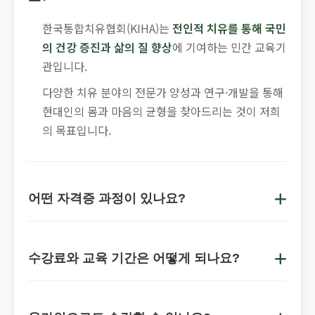
한국통합치유협회(KIHA)는
전인적 치유를 통해 국민
의 건강 증진과 삶의 질 향상
에 기여하는 민간 교육기
관입니다.
다양한 치유 분야의 전문가 양성과 연구·개발을 통해
현대인의 몸과 마음의 균형을 찾아드리는 것이 저희
의 목표입니다.
어떤 자격증 과정이 있나요?
전문 자격증 과정
컬러웰니스지도사
수강료와 교육 기간은 어떻게 되나요?
아로마웰니스지도사
귀반사웰니스지도사
교육과정별로 수강료와 기간이 다릅니다:
통합치유마스터지도사