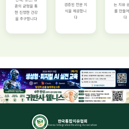
검증된 전문 지
는 치유 
혼의 균형을 통
식을 제공합니
를 만들
한 진정한 건강
다
다
을 추구합니다
한국통합치유협회
Korea Integrated Healing Association